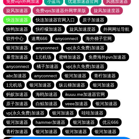
免费vqn外网加速
小蓝鸟
优途加速器官网
风驰加速器
旋风加速器
免费vps加速器外网苹果版
旋风加速度器
快连加速器
快连加速器官网入口
原子加速器
快鸭加速器
快柠檬加速器
旋风加速度器
外网网址导航
软件中心
速鹰666
anyconnect
海外梯子官网
银河加速器
anyconnect
vp(永久免费)加速器
暴雪加速器
1元机场
蜜蜂加速器
免费海外pvn加速器
anyconnect
橘子加速器
vp(永久免费)加速器
abc加速器
anyconnect
银河加速器
青柠加速器
1元机场
银河加速器
纵云梯加速器
银河加速器
蚂蚁加速器
海鸥加速器
ikuuu.me加速器官网
原子加速器
白鲸加速器
veee加速器
银河加速器
vp(永久免费)加速器
银河加速器
哇哇加速器
银河加速器
hammer加速器
银河加速器
优云666
青柠加速器
银河加速器
银河加速器
银河加速器