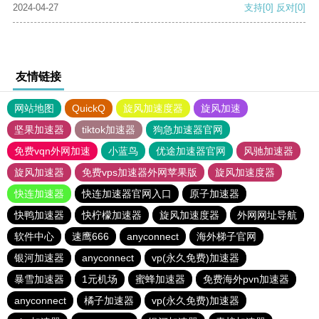
2024-04-27
支持
[0]
反对
[0]
友情链接
网站地图
QuickQ
旋风加速度器
旋风加速
坚果加速器
tiktok加速器
狗急加速器官网
免费vqn外网加速
小蓝鸟
优途加速器官网
风驰加速器
旋风加速器
免费vps加速器外网苹果版
旋风加速度器
快连加速器
快连加速器官网入口
原子加速器
快鸭加速器
快柠檬加速器
旋风加速度器
外网网址导航
软件中心
速鹰666
anyconnect
海外梯子官网
银河加速器
anyconnect
vp(永久免费)加速器
暴雪加速器
1元机场
蜜蜂加速器
免费海外pvn加速器
anyconnect
橘子加速器
vp(永久免费)加速器