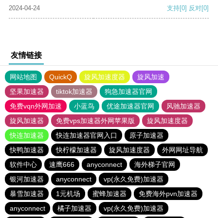
2024-04-24
支持
[0]
反对
[0]
友情链接
网站地图
QuickQ
旋风加速度器
旋风加速
坚果加速器
tiktok加速器
狗急加速器官网
免费vqn外网加速
小蓝鸟
优途加速器官网
风驰加速器
旋风加速器
免费vps加速器外网苹果版
旋风加速度器
快连加速器
快连加速器官网入口
原子加速器
快鸭加速器
快柠檬加速器
旋风加速度器
外网网址导航
软件中心
速鹰666
anyconnect
海外梯子官网
银河加速器
anyconnect
vp(永久免费)加速器
暴雪加速器
1元机场
蜜蜂加速器
免费海外pvn加速器
anyconnect
橘子加速器
vp(永久免费)加速器