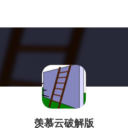
羡慕云破解版