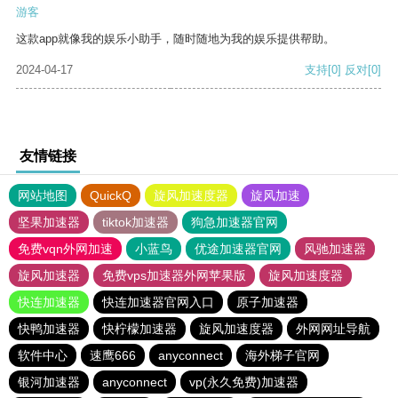
游客
这款app就像我的娱乐小助手，随时随地为我的娱乐提供帮助。
2024-04-17
支持
[0]
反对
[0]
友情链接
网站地图
QuickQ
旋风加速度器
旋风加速
坚果加速器
tiktok加速器
狗急加速器官网
免费vqn外网加速
小蓝鸟
优途加速器官网
风驰加速器
旋风加速器
免费vps加速器外网苹果版
旋风加速度器
快连加速器
快连加速器官网入口
原子加速器
快鸭加速器
快柠檬加速器
旋风加速度器
外网网址导航
软件中心
速鹰666
anyconnect
海外梯子官网
银河加速器
anyconnect
vp(永久免费)加速器