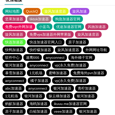
网站地图
QuickQ
旋风加速度器
旋风加速
坚果加速器
tiktok加速器
狗急加速器官网
免费vqn外网加速
小蓝鸟
优途加速器官网
风驰加速器
旋风加速器
免费vps加速器外网苹果版
旋风加速度器
快连加速器
快连加速器官网入口
原子加速器
快鸭加速器
快柠檬加速器
旋风加速度器
外网网址导航
软件中心
速鹰666
anyconnect
海外梯子官网
银河加速器
anyconnect
vp(永久免费)加速器
暴雪加速器
1元机场
蜜蜂加速器
免费海外pvn加速器
anyconnect
橘子加速器
vp(永久免费)加速器
abc加速器
anyconnect
银河加速器
青柠加速器
1元机场
银河加速器
纵云梯加速器
银河加速器
蚂蚁加速器
海鸥加速器
ikuuu.me加速器官网
原子加速器
白鲸加速器
veee加速器
银河加速器