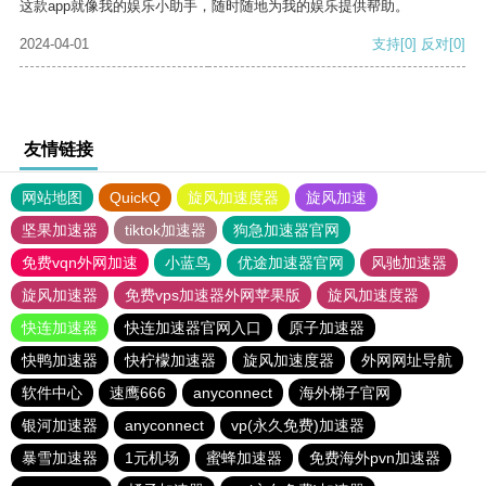
这款app就像我的娱乐小助手，随时随地为我的娱乐提供帮助。
2024-04-01
支持
[0]
反对
[0]
友情链接
网站地图
QuickQ
旋风加速度器
旋风加速
坚果加速器
tiktok加速器
狗急加速器官网
免费vqn外网加速
小蓝鸟
优途加速器官网
风驰加速器
旋风加速器
免费vps加速器外网苹果版
旋风加速度器
快连加速器
快连加速器官网入口
原子加速器
快鸭加速器
快柠檬加速器
旋风加速度器
外网网址导航
软件中心
速鹰666
anyconnect
海外梯子官网
银河加速器
anyconnect
vp(永久免费)加速器
暴雪加速器
1元机场
蜜蜂加速器
免费海外pvn加速器