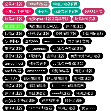
坚果加速器
tiktok加速器
狗急加速器官网
免费vqn外网加速
小蓝鸟
优途加速器官网
风驰加速器
旋风加速器
免费vps加速器外网苹果版
旋风加速度器
快连加速器
快连加速器官网入口
原子加速器
快鸭加速器
快柠檬加速器
旋风加速度器
外网网址导航
软件中心
速鹰666
anyconnect
海外梯子官网
银河加速器
anyconnect
vp(永久免费)加速器
暴雪加速器
1元机场
蜜蜂加速器
免费海外pvn加速器
anyconnect
橘子加速器
vp(永久免费)加速器
abc加速器
anyconnect
银河加速器
青柠加速器
1元机场
银河加速器
纵云梯加速器
银河加速器
蚂蚁加速器
海鸥加速器
ikuuu.me加速器官网
原子加速器
白鲸加速器
veee加速器
银河加速器
vp(永久免费)加速器
银河加速器
哇哇加速器
银河加速器
hammer加速器
银河加速器
优云666