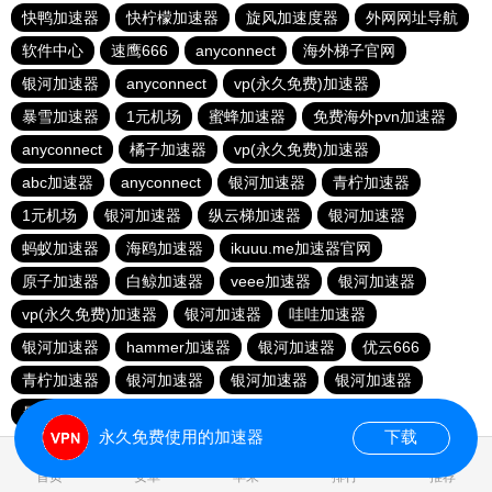
快鸭加速器
快柠檬加速器
旋风加速度器
外网网址导航
软件中心
速鹰666
anyconnect
海外梯子官网
银河加速器
anyconnect
vp(永久免费)加速器
暴雪加速器
1元机场
蜜蜂加速器
免费海外pvn加速器
anyconnect
橘子加速器
vp(永久免费)加速器
abc加速器
anyconnect
银河加速器
青柠加速器
1元机场
银河加速器
纵云梯加速器
银河加速器
蚂蚁加速器
海鸥加速器
ikuuu.me加速器官网
原子加速器
白鲸加速器
veee加速器
银河加速器
vp(永久免费)加速器
银河加速器
哇哇加速器
银河加速器
hammer加速器
银河加速器
优云666
青柠加速器
银河加速器
银河加速器
银河加速器
暴雪加速器
荔枝加速器
永久免费使用的加速器
下载
0.023731s
首页
安卓
苹果
排行
推荐