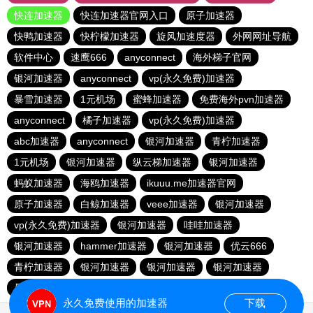
快连加速器
快连加速器官网入口
原子加速器
快鸭加速器
快柠檬加速器
旋风加速度器
外网网址导航
软件中心
速鹰666
anyconnect
海外梯子官网
银河加速器
anyconnect
vp(永久免费)加速器
暴雪加速器
1元机场
蜜蜂加速器
免费海外pvn加速器
anyconnect
橘子加速器
vp(永久免费)加速器
abc加速器
anyconnect
银河加速器
青柠加速器
1元机场
银河加速器
纵云梯加速器
银河加速器
蚂蚁加速器
海鸥加速器
ikuuu.me加速器官网
原子加速器
白鲸加速器
veee加速器
银河加速器
vp(永久免费)加速器
银河加速器
哇哇加速器
银河加速器
hammer加速器
银河加速器
优云666
青柠加速器
银河加速器
银河加速器
银河加速器
暴雪加速器
荔枝加速器
永久免费使用的加速器
下载