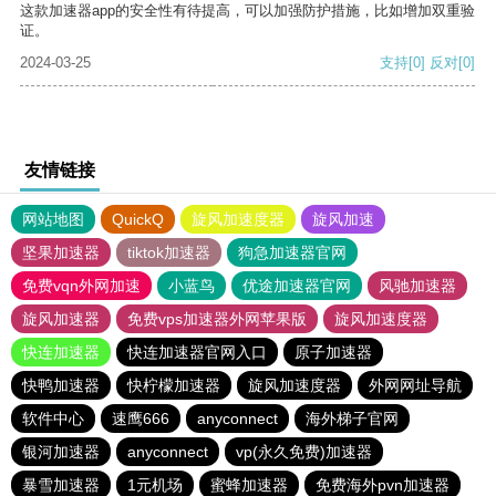
这款加速器app的安全性有待提高，可以加强防护措施，比如增加双重验
证。
2024-03-25
支持
[0]
反对
[0]
友情链接
网站地图
QuickQ
旋风加速度器
旋风加速
坚果加速器
tiktok加速器
狗急加速器官网
免费vqn外网加速
小蓝鸟
优途加速器官网
风驰加速器
旋风加速器
免费vps加速器外网苹果版
旋风加速度器
快连加速器
快连加速器官网入口
原子加速器
快鸭加速器
快柠檬加速器
旋风加速度器
外网网址导航
软件中心
速鹰666
anyconnect
海外梯子官网
银河加速器
anyconnect
vp(永久免费)加速器
暴雪加速器
1元机场
蜜蜂加速器
免费海外pvn加速器