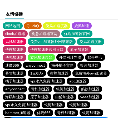
友情链接
网站地图
QuickQ
旋风加速度器
旋风加速
tiktok加速器
狗急加速器官网
优途加速器官网
风驰加速器
免费vps加速器外网苹果版
旋风加速度器
快连加速器
快连加速器官网入口
原子加速器
快鸭加速器
旋风加速度器
外网网址导航
软件中心
速鹰666
anyconnect
海外梯子官网
银河加速器
暴雪加速器
1元机场
蜜蜂加速器
免费海外pvn加速器
橘子加速器
vp(永久免费)加速器
abc加速器
anyconnect
青柠加速器
银河加速器
蚂蚁加速器
海鸥加速器
原子加速器
白鲸加速器
veee加速器
vp(永久免费)加速器
银河加速器
银河加速器
hammer加速器
优云666
青柠加速器
银河加速器