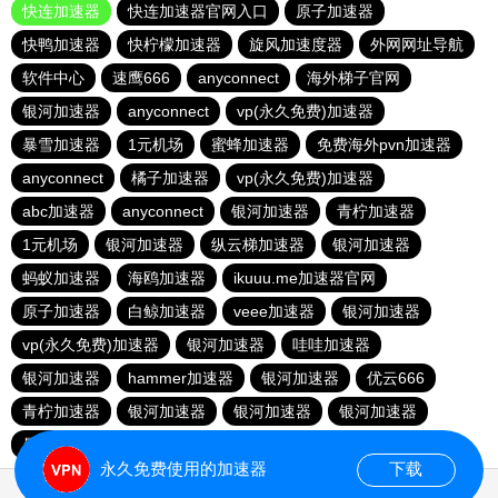
快连加速器
快连加速器官网入口
原子加速器
快鸭加速器
快柠檬加速器
旋风加速度器
外网网址导航
软件中心
速鹰666
anyconnect
海外梯子官网
银河加速器
anyconnect
vp(永久免费)加速器
暴雪加速器
1元机场
蜜蜂加速器
免费海外pvn加速器
anyconnect
橘子加速器
vp(永久免费)加速器
abc加速器
anyconnect
银河加速器
青柠加速器
1元机场
银河加速器
纵云梯加速器
银河加速器
蚂蚁加速器
海鸥加速器
ikuuu.me加速器官网
原子加速器
白鲸加速器
veee加速器
银河加速器
vp(永久免费)加速器
银河加速器
哇哇加速器
银河加速器
hammer加速器
银河加速器
优云666
青柠加速器
银河加速器
银河加速器
银河加速器
暴雪加速器
荔枝加速器
永久免费使用的加速器
下载