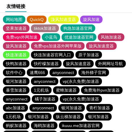
友情链接
网站地图
QuickQ
旋风加速度器
旋风加速
坚果加速器
tiktok加速器
狗急加速器官网
免费vqn外网加速
小蓝鸟
优途加速器官网
风驰加速器
旋风加速器
免费vps加速器外网苹果版
旋风加速度器
快连加速器
快连加速器官网入口
原子加速器
快鸭加速器
快柠檬加速器
旋风加速度器
外网网址导航
软件中心
速鹰666
anyconnect
海外梯子官网
银河加速器
anyconnect
vp(永久免费)加速器
暴雪加速器
1元机场
蜜蜂加速器
免费海外pvn加速器
anyconnect
橘子加速器
vp(永久免费)加速器
abc加速器
anyconnect
银河加速器
青柠加速器
1元机场
银河加速器
纵云梯加速器
银河加速器
蚂蚁加速器
海鸥加速器
ikuuu.me加速器官网