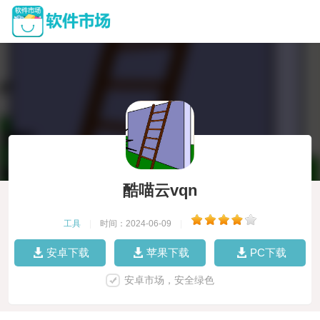
酷喵云vqn
工具
|
时间：2024-06-09
|
安卓下载
苹果下载
PC下载
安卓市场，安全绿色