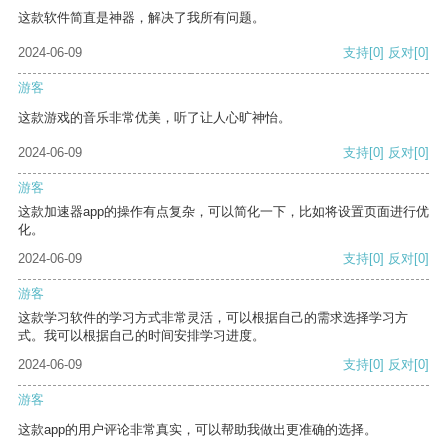
这款软件简直是神器，解决了我所有问题。
2024-06-09
支持
[0]
反对
[0]
游客
这款游戏的音乐非常优美，听了让人心旷神怡。
2024-06-09
支持
[0]
反对
[0]
游客
这款加速器app的操作有点复杂，可以简化一下，比如将设置页面进行优
化。
2024-06-09
支持
[0]
反对
[0]
游客
这款学习软件的学习方式非常灵活，可以根据自己的需求选择学习方
式。我可以根据自己的时间安排学习进度。
2024-06-09
支持
[0]
反对
[0]
游客
这款app的用户评论非常真实，可以帮助我做出更准确的选择。