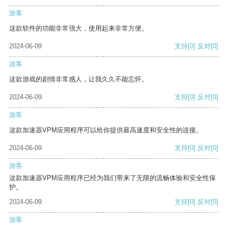
游客
这款软件的功能非常强大，使用起来非常方便。
2024-06-09
支持
[0]
反对
[0]
游客
这款游戏的剧情非常感人，让我久久不能忘怀。
2024-06-09
支持
[0]
反对
[0]
游客
这款加速器VPM应用程序可以给你提供最高速度和安全性的连接。
2024-06-09
支持
[0]
反对
[0]
游客
这款加速器VPM应用程序已经为我们带来了无限的流畅体验和安全性保
护。
2024-06-09
支持
[0]
反对
[0]
游客