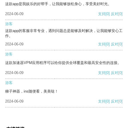
这款app是我娱乐的好帮手，让我能够放松身心，享受美好时光。
2024-06-09
支持
[0]
反对
[0]
游客
这款app的客服非常专业，遇到问题总是能够及时解决，让我能够安心工
作。
2024-06-09
支持
[0]
反对
[0]
游客
这款加速器VPM应用程序可以给你提供全球覆盖和最高安全性的连接。
2024-06-09
支持
[0]
反对
[0]
游客
梯子神器，ins随便看，美美哒！
2024-06-09
支持
[0]
反对
[0]