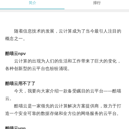
简介
排行
随着信息技术的发展，云计算成为了当今最引人注目的
概念之一。
酷喵云npv
云计算的出现为人们的生活和工作带来了巨大的变化，
各种创新型的云平台也纷纷涌现。
酷喵云用不了了
今天，我要向大家介绍一款备受瞩目的云平台——酷喵
云。
酷喵云是一家领先的云计算解决方案提供商，致力于打
造一个安全可靠的数据存储和全方位的网络服务的云平台。
酷喵云vqn