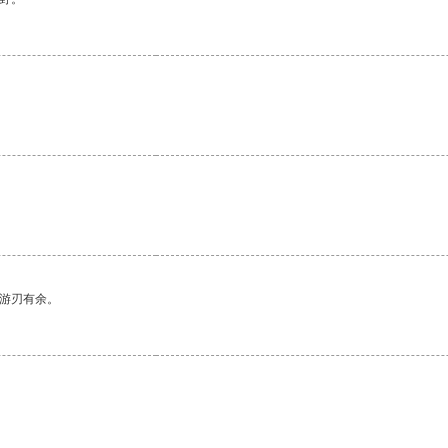
。
中游刃有余。