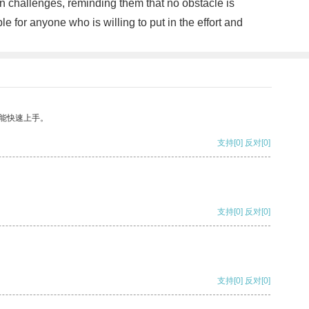
wn challenges, reminding them that no obstacle is
e for anyone who is willing to put in the effort and
能快速上手。
支持
[0]
反对
[0]
支持
[0]
反对
[0]
支持
[0]
反对
[0]