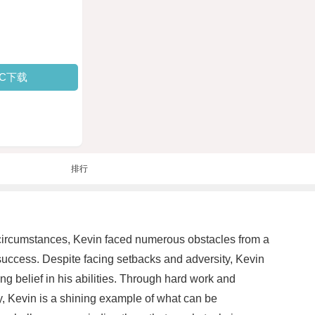
PC下载
排行
lt circumstances, Kevin faced numerous obstacles from a
success. Despite facing setbacks and adversity, Kevin
g belief in his abilities. Through hard work and
y, Kevin is a shining example of what can be