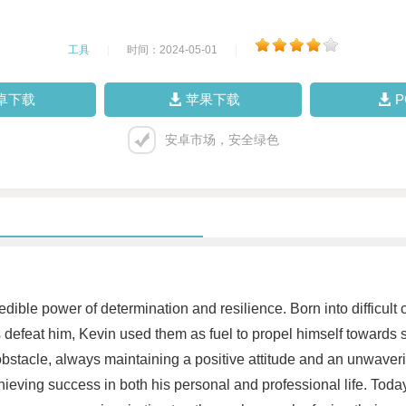
工具
|
时间：2024-05-01
|
卓下载
苹果下载
安卓市场，安全绿色
credible power of determination and resilience. Born into difficu
 defeat him, Kevin used them as fuel to propel himself towards 
stacle, always maintaining a positive attitude and an unwaverin
hieving success in both his personal and professional life. Toda