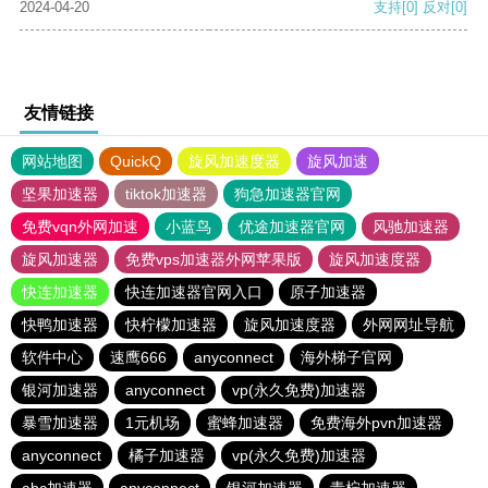
2024-04-20
支持
[0]
反对
[0]
友情链接
网站地图
QuickQ
旋风加速度器
旋风加速
坚果加速器
tiktok加速器
狗急加速器官网
免费vqn外网加速
小蓝鸟
优途加速器官网
风驰加速器
旋风加速器
免费vps加速器外网苹果版
旋风加速度器
快连加速器
快连加速器官网入口
原子加速器
快鸭加速器
快柠檬加速器
旋风加速度器
外网网址导航
软件中心
速鹰666
anyconnect
海外梯子官网
银河加速器
anyconnect
vp(永久免费)加速器
暴雪加速器
1元机场
蜜蜂加速器
免费海外pvn加速器
anyconnect
橘子加速器
vp(永久免费)加速器