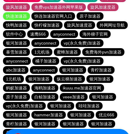
旋风加速器
免费vps加速器外网苹果版
旋风加速度器
快连加速器
快连加速器官网入口
原子加速器
快鸭加速器
快柠檬加速器
旋风加速度器
外网网址导航
软件中心
速鹰666
anyconnect
海外梯子官网
银河加速器
anyconnect
vp(永久免费)加速器
暴雪加速器
1元机场
蜜蜂加速器
免费海外pvn加速器
anyconnect
橘子加速器
vp(永久免费)加速器
abc加速器
anyconnect
银河加速器
青柠加速器
1元机场
银河加速器
纵云梯加速器
银河加速器
蚂蚁加速器
海鸥加速器
ikuuu.me加速器官网
原子加速器
白鲸加速器
veee加速器
银河加速器
vp(永久免费)加速器
银河加速器
哇哇加速器
银河加速器
hammer加速器
银河加速器
优云666
青柠加速器
银河加速器
银河加速器
银河加速器
暴雪加速器
荔枝加速器