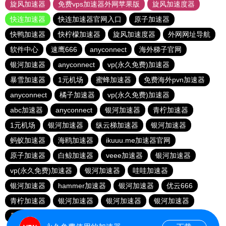
旋风加速器
免费vps加速器外网苹果版
旋风加速度器
快连加速器
快连加速器官网入口
原子加速器
快鸭加速器
快柠檬加速器
旋风加速度器
外网网址导航
软件中心
速鹰666
anyconnect
海外梯子官网
银河加速器
anyconnect
vp(永久免费)加速器
暴雪加速器
1元机场
蜜蜂加速器
免费海外pvn加速器
anyconnect
橘子加速器
vp(永久免费)加速器
abc加速器
anyconnect
银河加速器
青柠加速器
1元机场
银河加速器
纵云梯加速器
银河加速器
蚂蚁加速器
海鸥加速器
ikuuu.me加速器官网
原子加速器
白鲸加速器
veee加速器
银河加速器
vp(永久免费)加速器
银河加速器
哇哇加速器
银河加速器
hammer加速器
银河加速器
优云666
青柠加速器
银河加速器
银河加速器
银河加速器
暴雪加速器
荔枝加速器