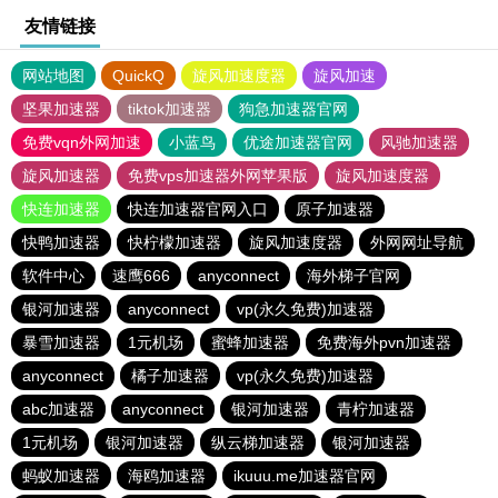
友情链接
网站地图
QuickQ
旋风加速度器
旋风加速
坚果加速器
tiktok加速器
狗急加速器官网
免费vqn外网加速
小蓝鸟
优途加速器官网
风驰加速器
旋风加速器
免费vps加速器外网苹果版
旋风加速度器
快连加速器
快连加速器官网入口
原子加速器
快鸭加速器
快柠檬加速器
旋风加速度器
外网网址导航
软件中心
速鹰666
anyconnect
海外梯子官网
银河加速器
anyconnect
vp(永久免费)加速器
暴雪加速器
1元机场
蜜蜂加速器
免费海外pvn加速器
anyconnect
橘子加速器
vp(永久免费)加速器
abc加速器
anyconnect
银河加速器
青柠加速器
1元机场
银河加速器
纵云梯加速器
银河加速器
蚂蚁加速器
海鸥加速器
ikuuu.me加速器官网