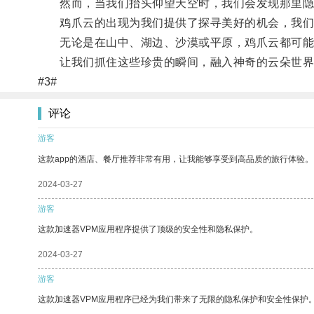
然而，当我们抬头仰望天空时，我们会发现那里隐
鸡爪云的出现为我们提供了探寻美好的机会，我们只
无论是在山中、湖边、沙漠或平原，鸡爪云都可能
让我们抓住这些珍贵的瞬间，融入神奇的云朵世界
#3#
评论
游客
这款app的酒店、餐厅推荐非常有用，让我能够享受到高品质的旅行体验。
2024-03-27
游客
这款加速器VPM应用程序提供了顶级的安全性和隐私保护。
2024-03-27
游客
这款加速器VPM应用程序已经为我们带来了无限的隐私保护和安全性保护