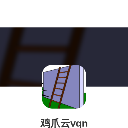
鸡爪云vqn