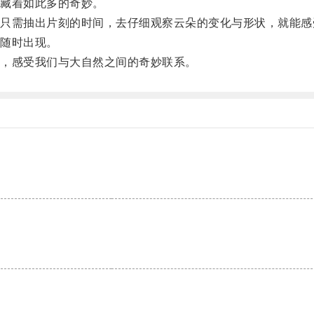
藏着如此多的奇妙。
需抽出片刻的时间，去仔细观察云朵的变化与形状，就能感
随时出现。
，感受我们与大自然之间的奇妙联系。
。