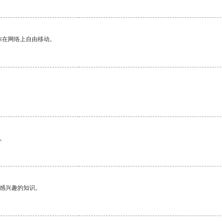
你在网络上自由移动。
。
己感兴趣的知识。