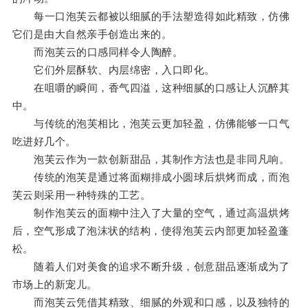
每一口泡芙云都被以细腻的手法塑造得如此精致，仿佛
它们是由大自然亲手创造出来的。
而泡芙云的口感同样令人陶醉。
它们外层酥软、内层绵密，入口即化。
在咀嚼的瞬间，香气四溢，这种细腻的口感让人沉醉其
中。
与传统的泡芙相比，泡芙云更加轻盈，仿佛能够一口气
吃进好几个。
泡芙云作为一款创新甜品，其制作方法也是非同凡响。
传统的泡芙是通过将面糊排成小圆球后烘烤而成，而泡
芙云则采用一种特殊的工艺。
制作泡芙云的面糊中注入了大量的空气，通过高温烘烤
后，空气形成了泡沫状的结构，使得泡芙云内部更加轻盈蓬
松。
随着人们对美食的追求不断升级，创意甜品逐渐成为了
市场上的新宠儿。
而泡芙云凭借其精致、细腻的外观和口感，以及独特的