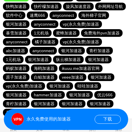
快鸭加速器
快柠檬加速器
旋风加速度器
外网网址导航
软件中心
速鹰666
anyconnect
海外梯子官网
银河加速器
anyconnect
vp(永久免费)加速器
暴雪加速器
1元机场
蜜蜂加速器
免费海外pvn加速器
anyconnect
橘子加速器
vp(永久免费)加速器
abc加速器
anyconnect
银河加速器
青柠加速器
1元机场
银河加速器
纵云梯加速器
银河加速器
蚂蚁加速器
海鸥加速器
ikuuu.me加速器官网
原子加速器
白鲸加速器
veee加速器
银河加速器
vp(永久免费)加速器
银河加速器
哇哇加速器
银河加速器
hammer加速器
银河加速器
优云666
青柠加速器
银河加速器
银河加速器
银河加速器
暴雪加速器
荔枝加速器
永久免费使用的加速器
下载
6.558160s
首页
安卓
苹果
排行
推荐